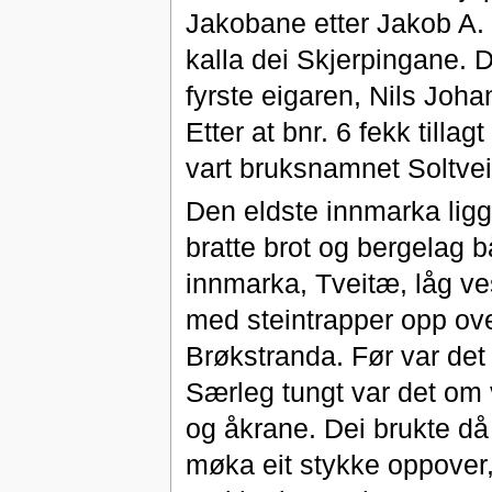
Jakobane etter Jakob A. 
kalla dei Skjerpingane. D
fyrste eigaren, Nils Joha
Etter at bnr. 6 fekk tillag
vart bruksnamnet Soltveit
Den eldste innmarka ligg
bratte brot og bergelag b
innmarka, Tveitæ, låg ves
med steintrapper opp ove
Brøkstranda. Før var det 
Særleg tungt var det om v
og åkrane. Dei brukte då 
møka eit stykke oppover,