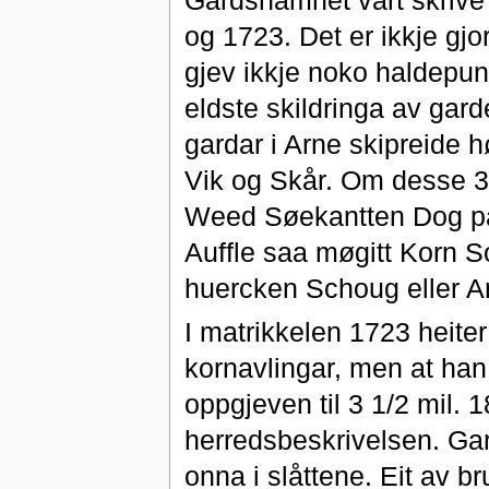
Gardsnamnet vart skrive
og 1723. Det er ikkje gj
gjev ikkje noko haldepun
eldste skildringa av gard
gardar i Arne skipreide h
Vik og Skår. Om desse 3 
Weed Søekantten Dog paa 
Auffle saa møgitt Korn S
huercken Schoug eller An
I matrikkelen 1723 heite
kornavlingar, men at han
oppgjeven til 3 1/2 mil. 1
herredsbeskrivelsen. Gard
onna i slåttene. Eit av br