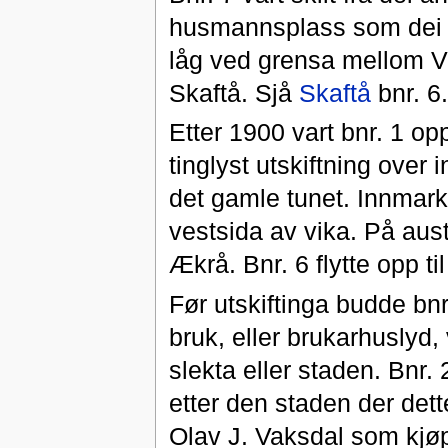
husmannsplass som dei k
låg ved grensa mellom Vi
Skaftå. Sjå
Skaftå
bnr. 6.
Etter 1900 vart bnr. 1 opp
tinglyst utskiftning over 
det gamle tunet. Innmark
vestsida av vika. På aust
Ækrå. Bnr. 6 flytte opp t
Før utskiftinga budde bnr
bruk, eller brukarhuslyd
slekta eller staden. Bnr. 
etter den staden der dett
Olav J. Vaksdal som kjøpt