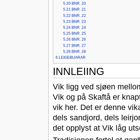
5.20
BNR. 20
5.21
BNR. 21
5.22
BNR. 22
5.23
BNR. 23
5.24
BNR. 24
5.25
BNR. 25
5.26
BNR. 26
5.27
BNR. 27
5.28
BNR. 28
6
LEIGEBUARAR
INNLEIING
Vik ligg ved sjøen mello
Vik og på Skaftå er knapt 
vik her. Det er denne v
dels sandjord, dels leirjo
det opplyst at Vik låg utset