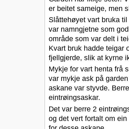
er beitet sameige, men s
Slåttehøyet vart bruka til
var namngjetne som gode
område som var delt i te
Kvart bruk hadde teigar o
fjellgjerde, slik at kyrne 
Mykje for vart henta frå 
var mykje ask på garden f
askane var styvde. Berre
eintrøingsaskar.
Det var berre 2 eintrøin
og det vert fortalt om ei
for desse askane.