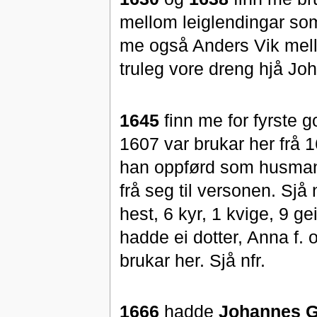
mellom leiglendingar som 
me også Anders Vik mell
truleg vore dreng hjå Jo
1645
finn me for fyrste 
1607 var brukar her frå 1
han oppførd som husmann
frå seg til versonen. Sjå
hest, 6 kyr, 1 kvige, 9 g
hadde ei dotter, Anna f.
brukar her. Sjå nfr.
1666
hadde
Johannes G