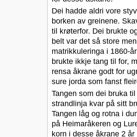
Dei hadde aldri vore sty
borken av greinene. Skav
til krøterfor. Dei brukte 
belt var det så store men
matrikkuleringa i 1860-å
brukte ikkje tang til for,
rensa åkrane godt for ug
sure jorda som fanst fleir
Tangen som dei bruka til
strandlinja kvar på sitt b
Tangen låg og rotna i dun
på Heimaråkeren og Lure
korn i desse åkrane 2 år 