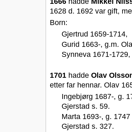
1666
hadde
Mikkel Nils
1628 d. 1692 var gift, me
Born:
Gjertrud 1659-1714,
Gurid 1663-, g.m. Ola
Synneva 1671-1729, 
1701
hadde
Olav Olsson
etter far hennar. Olav 
Ingebjørg 1687-, g.
Gjerstad s. 59.
Marta 1693-, g. 1747
Gjerstad s. 327.