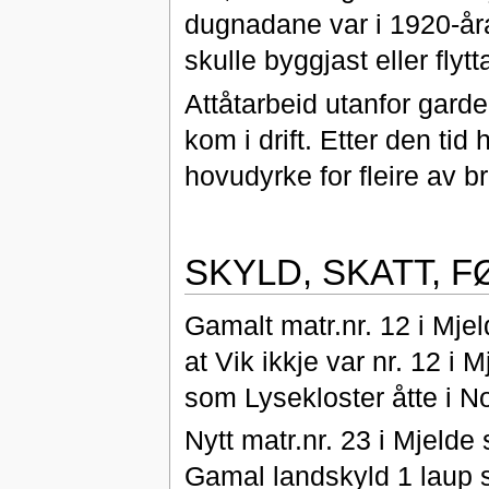
dugnadane var i 1920-åra
skulle byggjast eller flytt
Attåtarbeid utanfor garden
kom i drift. Etter den ti
hovudyrke for fleire av b
SKYLD, SKATT, 
Gamalt matr.nr. 12 i Mjel
at Vik ikkje var nr. 12 i
som Lysekloster åtte i N
Nytt matr.nr. 23 i Mjelde 
Gamal landskyld 1 laup s