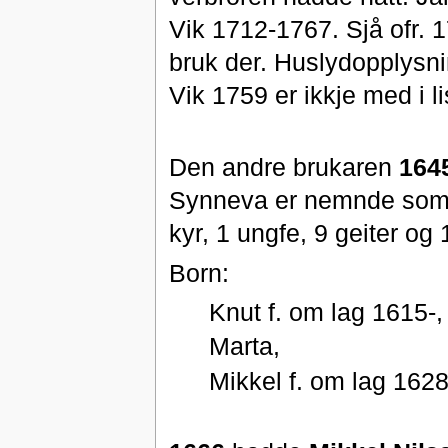
Vik 1712-1767. Sjå ofr. 1
bruk der. Huslydopplysning
Vik 1759 er ikkje med i li
Den andre brukaren
164
Synneva er nemnde som b
kyr, 1 ungfe, 9 geiter og 
Born:
Knut f. om lag 1615-, 
Marta,
Mikkel f. om lag 1628,