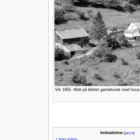
Vik 1955. Midt på biletet gamletunet med husa å
Innhaldsliste
[
gøym
]
1
INNLEIING