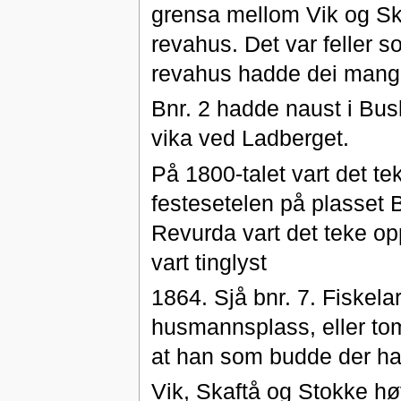
grensa mellom Vik og Skaf
revahus. Det var feller s
revahus hadde dei mange
Bnr. 2 hadde naust i Bus
vika ved Ladberget.
På 1800-talet vart det t
festesetelen på plasset Bu
Revurda vart det teke o
vart tinglyst
1864. Sjå bnr. 7. Fiskel
husmannsplass, eller tom
at han som budde der had
Vik, Skaftå og Stokke hø