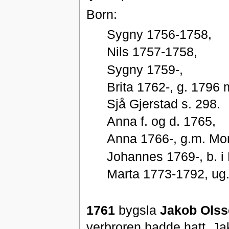
Born:
Sygny 1756-1758,
Nils 1757-1758,
Sygny 1759-,
Brita 1762-, g. 1796
Sjå Gjerstad s. 298.
Anna f. og d. 1765,
Anna 1766-, g.m. Mon
Johannes 1769-, b. i
Marta 1773-1792, ug.,
1761
bygsla
Jakob Olss
verbroren hadde hatt. J