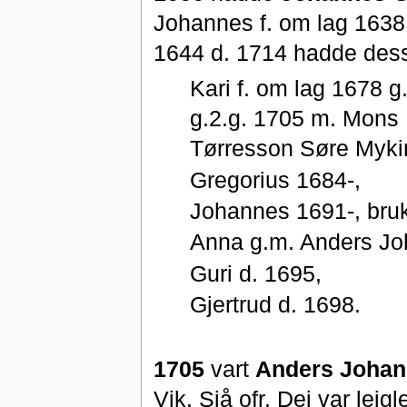
Johannes f. om lag 1638 
1644 d. 1714 hadde des
Kari f. om lag 1678 
g.2.g. 1705 m. Mons
Tørresson Søre Mykin
Gregorius 1684-,
Johannes 1691-, bruka
Anna g.m. Anders Joh
Guri d. 1695,
Gjertrud d. 1698.
1705
vart
Anders Johan
Vik. Sjå ofr. Dei var lei