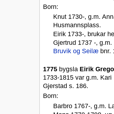
Born:
Knut 1730-, g.m. Ann
Husmannsplass.
Eirik 1733-, brukar he
Gjertrud 1737 -, g.m
Bruvik og Seilæ
bnr. 
1775
bygsla
Eirik Greg
1733-1815 var g.m. Kari
Gjerstad s. 186.
Born:
Barbro 1767-, g.m. La