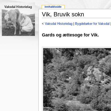
innhaldsside
Vik, Bruvik sokn
<
Vaksdal Historielag
|
Bygdebøker for Vaksdal
Gards og ættesoge for Vik.