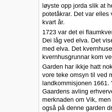
løyste opp jorda slik at h
potetåkrar. Det var elles
kvart år.
1723 var det ei flaumkver
Dei låg ved elva. Det vis
med elva. Det kvernhuset
kvernhusgrunnar kom vek
Garden har ikkje hatt no
vore teke omsyn til ved m
landkommisjonen 1661. 
Gaardens avling erhverve
merknaden om Vik, men i t
også på denne garden dri