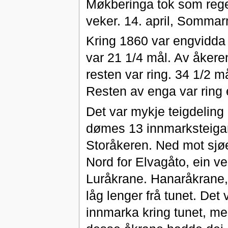
Møkberinga tok som regel
veker. 14. april, Sommar
Kring 1860 var engvidda
var 21 1/4 mål. Av åkere
resten var ring. 34 1/2 
Resten av enga var ring 
Det var mykje teigdeling 
dømes 13 innmarksteigar
Storåkeren. Ned mot sjø
Nord for Elvagåto, ein ve
Luråkrane. Hanaråkrane,
låg lenger frå tunet. De
innmarka kring tunet, med