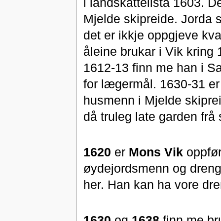
i landskattelista 1603. 
Mjelde skipreide. Jorda s
det er ikkje oppgjeve kva
åleine brukar i Vik kring
1612-13 finn me han i Sak
for lægermål. 1630-31 er
husmenn i Mjelde skipre
då truleg late garden frå 
1620
er
Mons Vik
oppfør
øydejordsmenn og drenger
her. Han kan ha vore dre
1630
og
1638
finn me b