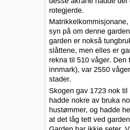
desse åkrane hadde dei 
rotegjerde.
Matrikkelkommisjonane, 
syn på om denne garden va
garden er nokså tungbrukt
slåttene, men elles er ga
rekna til 510 våger. Den
innmark), var 2550 våger.
stader.
Skogen gav 1723 nok til
hadde nokre av bruka nok
hustømmer, og hadde hell
at det låg tett ved garden
Garden har ikkje seter. V