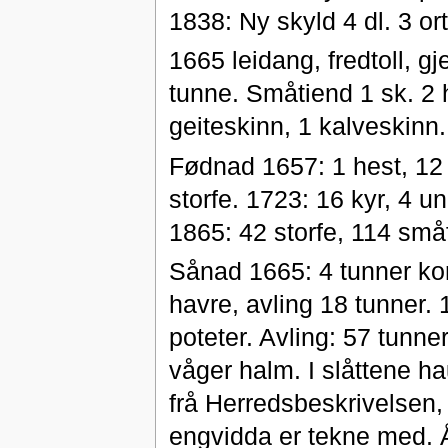
1838: Ny skyld 4 dl. 3 or
1665 leidang, fredtoll, g
tunne. Småtiend 1 sk. 2 
geiteskinn, 1 kalveskinn.
Fødnad 1657: 1 hest, 12 k
storfe. 1723: 16 kyr, 4 u
1865: 42 storfe, 114 småf
Sånad 1665: 4 tunner kor
havre, avling 18 tunner.
poteter. Avling: 57 tunne
våger halm. I slåttene h
frå Herredsbeskrivelsen, 
engvidda er tekne med. Å