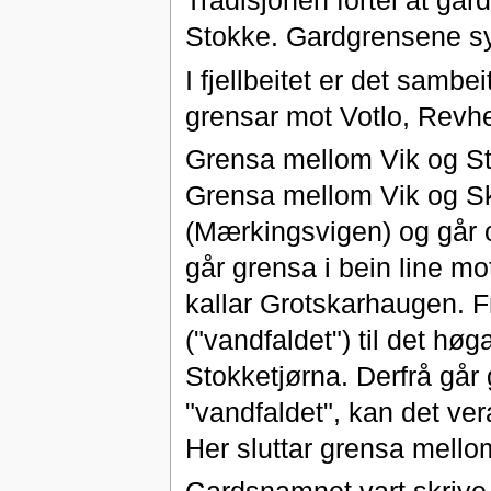
Tradisjonen fortel at gar
Stokke. Gardgrensene syn
I fjellbeitet er det sambe
grensar mot Votlo, Revhe
Grensa mellom Vik og Sto
Grensa mellom Vik og Ska
(Mærkingsvigen) og går 
går grensa i bein line mo
kallar Grotskarhaugen. F
("vandfaldet") til det hø
Stokketjørna. Derfrå går 
"vandfaldet", kan det ver
Her sluttar grensa mello