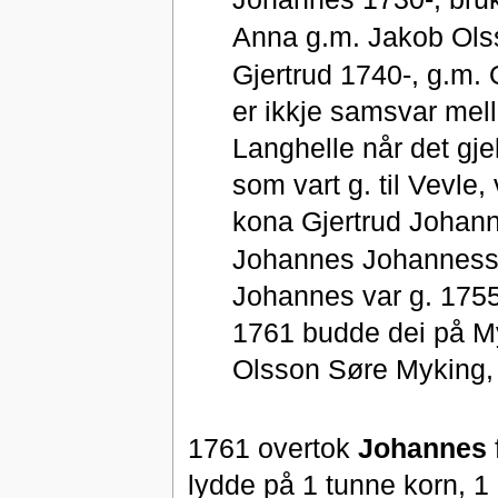
Anna g.m. Jakob Olsso
Gjertrud 1740-, g.m. 
er ikkje samsvar mel
Langhelle når det gje
som vart g. til Vevle
kona Gjertrud Johann
Johannes Johannesson
Johannes var g. 1755
1761 budde dei på My
Olsson Søre Myking, d
1761 overtok
Johannes
lydde på 1 tunne korn, 1 